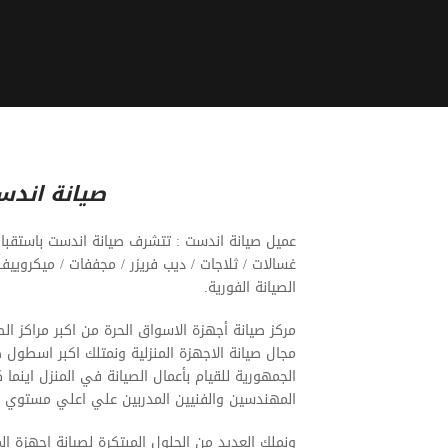
صيانة اند
عميل صيانة اندست : تتشرف صيانة اندست باستقبا
غسالات / ثلاجات / ديب فريزر / مجففات / ميكروييف
الصيانة الفورية.
مركز صيانة أجهزة الاسواق الحرة من اكبر مراكز ا
مجال صيانة الاجهزة المنزلية ونمتلك اكبر اسطول 
الجمهورية للقيام بأعمال الصيانة في المنزل اينم
المهندسين والفنيين المدربين علي اعلي مستوي م
ونملك العديد من الحلول المبتكرة لصيانة اجهزة ال